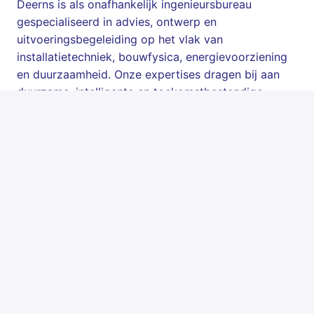
Deerns is als onafhankelijk ingenieursbureau
gespecialiseerd in advies, ontwerp en
uitvoeringsbegeleiding op het vlak van
installatietechniek, bouwfysica, energievoorziening
en duurzaamheid. Onze expertises dragen bij aan
duurzame, intelligente en toekomstbestendige
gebouwen die de processen van onze
opdrachtgevers optimaal ondersteunen. We zijn
verantwoordelijk voor het ontwerp van de
installaties en het realiseren van een goed comfort
en een prettig klimaat in de meest uiteenlopende
gebouwen; van kantoren, tot luchthavens en van
ziekenhuizen tot datacenters.
Daarnaast is Deerns benoemd als Great Place to
Work!
Kennis maken?