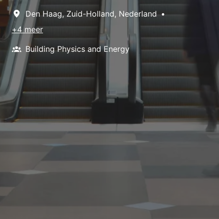
Den Haag
,
Zuid-Holland
,
Nederland
•
+4 meer
Building Physics and Energy