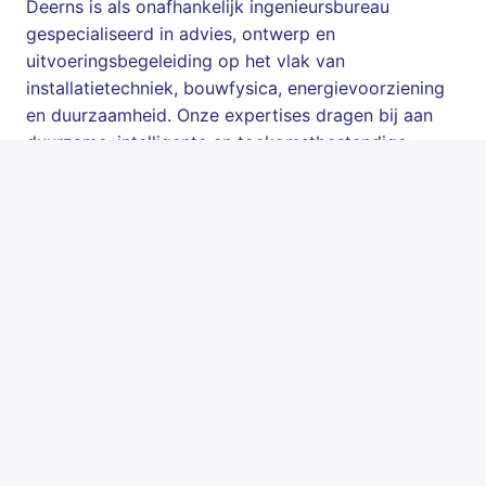
Deerns is als onafhankelijk ingenieursbureau
gespecialiseerd in advies, ontwerp en
uitvoeringsbegeleiding op het vlak van
installatietechniek, bouwfysica, energievoorziening
en duurzaamheid. Onze expertises dragen bij aan
duurzame, intelligente en toekomstbestendige
gebouwen die de processen van onze
opdrachtgevers optimaal ondersteunen. We zijn
verantwoordelijk voor het ontwerp van de
installaties en het realiseren van een goed comfort
en een prettig klimaat in de meest uiteenlopende
gebouwen; van kantoren, tot luchthavens en van
ziekenhuizen tot datacenters.
Daarnaast is Deerns benoemd als Great Place to
Work!
Kennis maken?