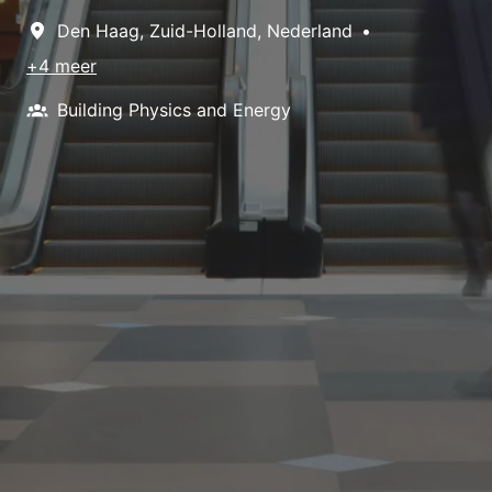
Den Haag
,
Zuid-Holland
,
Nederland
•
+4 meer
Building Physics and Energy