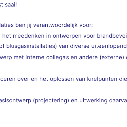
t saai!
laties ben jij verantwoordelijk voor:
n het meedenken in ontwerpen voor brandbeveili
of blusgasinstallaties) van diverse uiteenlopend
rp met interne collega’s en andere (externe) o
iceren over en het oplossen van knelpunten d
sisontwerp (projectering) en uitwerking daarva