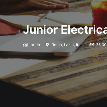
Junior Electric
Ibrido
Roma
,
Lazio
,
Italia
25.00