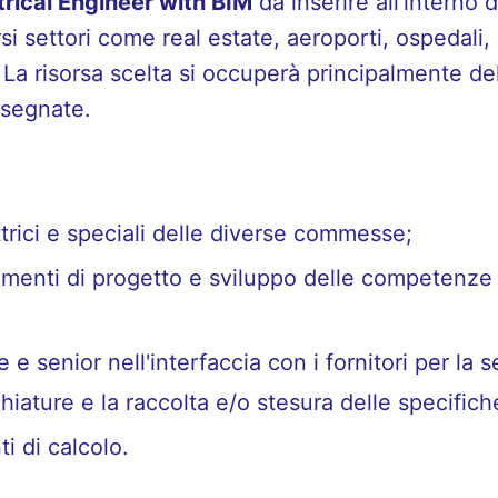
trical Engineer with BIM
da inserire all’interno 
ersi settori come real estate, aeroporti, ospedali
a. La risorsa scelta si occuperà principalmente de
ssegnate.
trici e speciali delle diverse commesse;
umenti di progetto e sviluppo delle competenze 
e senior nell'interfaccia con i fornitori per la 
ature e la raccolta e/o stesura delle specifich
i di calcolo.