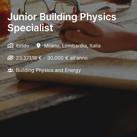
Junior Building Physics
Specialist
Ibrido
Milano
,
Lombardia
,
Italia
23.371,18 € - 30.000 € all'anno
Building Physics and Energy