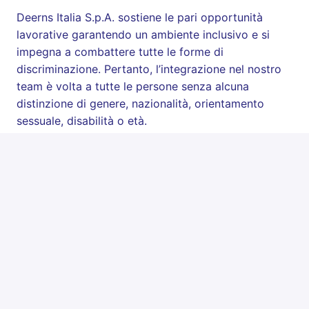
Deerns Italia S.p.A. sostiene le pari opportunità
lavorative garantendo un ambiente inclusivo e si
impegna a combattere tutte le forme di
discriminazione. Pertanto, l’integrazione nel nostro
team è volta a tutte le persone senza alcuna
distinzione di genere, nazionalità, orientamento
sessuale, disabilità o età.
I nostri valori comprendono il rispetto, l’integrità,
l’innovazione e l’inclusione.
I dati personali saranno trattati in conformità alle
disposizioni contenute nel regolamento UE
2016/679.