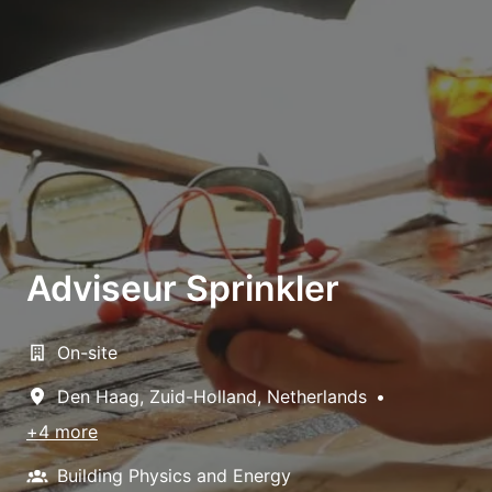
Adviseur Sprinkler
On-site
Den Haag
,
Zuid-Holland
,
Netherlands
•
+4 more
Building Physics and Energy