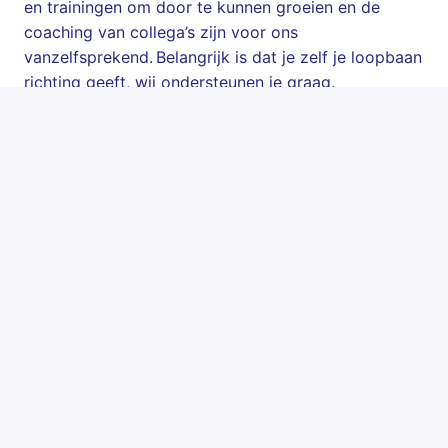
en trainingen om door te kunnen groeien en de
coaching van collega’s zijn voor ons
vanzelfsprekend. Belangrijk is dat je zelf je loopbaan
richting geeft, wij ondersteunen je graag.
Over Deerns
Deerns is als on­af­han­ke­lijk in­ge­ni­eurs­bu­reau ge­spe­
ci­a­li­seerd in ad­vies, ont­werp en uit­voe­rings­be­ge­lei­
ding op het vlak van in­stal­la­tie­tech­niek, bouw­fy­si­ca,
brandveiligheid, ener­gie­voor­zie­ning en duur­zaam­
heid. On­ze ex­per­ti­ses dra­gen bij aan duur­za­me, in­
tel­li­gen­te en toe­komst­be­sten­di­ge ge­bou­wen die
doen waar­voor ze be­doeld zijn. We zijn
verantwoordelijk voor het ontwerp van de
installaties en het realiseren van een goed comfort
en een veilig en prettig klimaat in de meest
uiteenlopende gebouwen; van kantoren, tot
luchthavens en van ziekenhuizen tot datacenters.